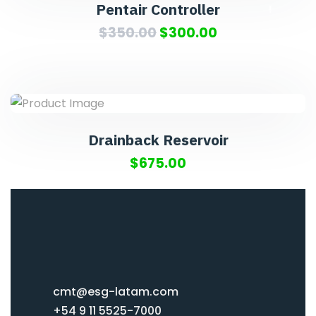
Pentair Controller
!
$
350.00
$
300.00
Drainback Reservoir
$
675.00
cmt@esg-latam.com
+54 9 11 5525-7000